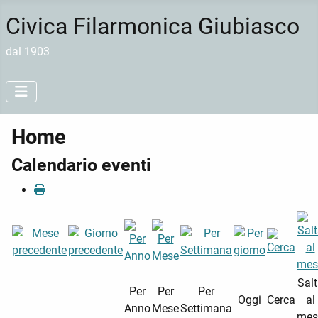
Civica Filarmonica Giubiasco
dal 1903
Home
Calendario eventi
Sal
Per
Per
Per
Oggi
Cerca
al
Anno
Mese
Settimana
mes