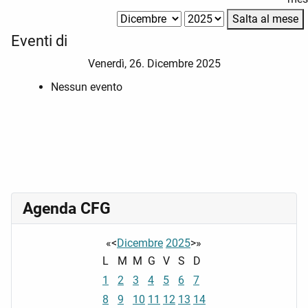
Salta al mese
Eventi di
Venerdì, 26. Dicembre 2025
Nessun evento
Agenda CFG
«
<
Dicembre
2025
>
»
L
M
M
G
V
S
D
1
2
3
4
5
6
7
8
9
10
11
12
13
14