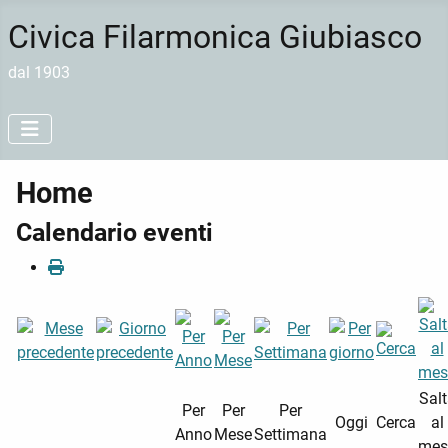
Civica Filarmonica Giubiasco
dal 1903
Home
Calendario eventi
Sal
Per
Per
Per
Oggi
Cerca
al
Anno
Mese
Settimana
mes