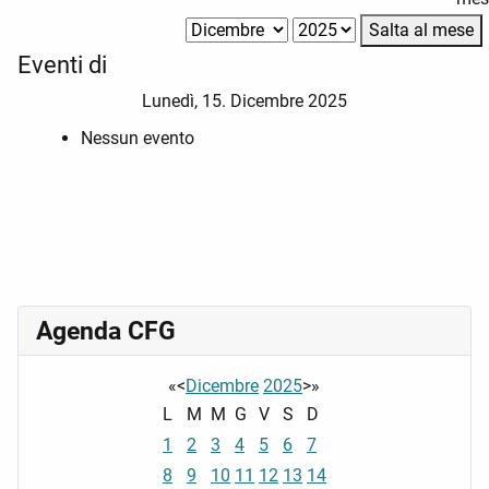
Salta al mese
Eventi di
Lunedì, 15. Dicembre 2025
Nessun evento
Agenda CFG
«
<
Dicembre
2025
>
»
L
M
M
G
V
S
D
1
2
3
4
5
6
7
8
9
10
11
12
13
14