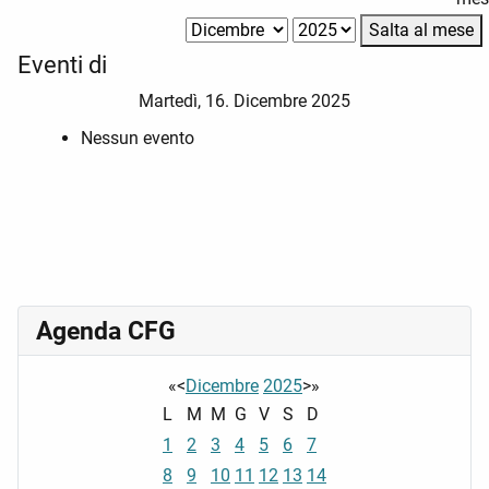
Salta al mese
Eventi di
Martedì, 16. Dicembre 2025
Nessun evento
Agenda CFG
«
<
Dicembre
2025
>
»
L
M
M
G
V
S
D
1
2
3
4
5
6
7
8
9
10
11
12
13
14