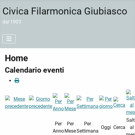
Civica Filarmonica Giubiasco
dal 1903
Home
Calendario eventi
Sal
Per
Per
Per
Oggi
Cerca
al
Anno
Mese
Settimana
mes