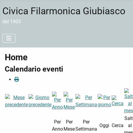
Civica Filarmonica Giubiasco
dal 1903
Home
Calendario eventi
Sal
Per
Per
Per
Oggi
Cerca
al
Anno
Mese
Settimana
mes