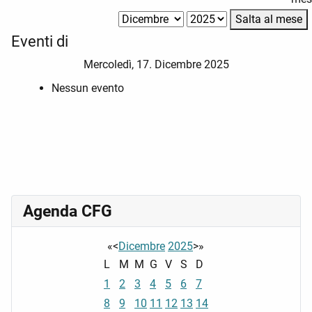
Salta al mese
Eventi di
Mercoledì, 17. Dicembre 2025
Nessun evento
Agenda CFG
«
<
Dicembre
2025
>
»
L
M
M
G
V
S
D
1
2
3
4
5
6
7
8
9
10
11
12
13
14