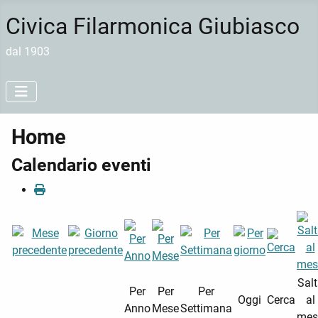
Civica Filarmonica Giubiasco
dal 1903
Home
Calendario eventi
Sal
Per
Per
Per
Oggi
Cerca
al
Anno
Mese
Settimana
mes