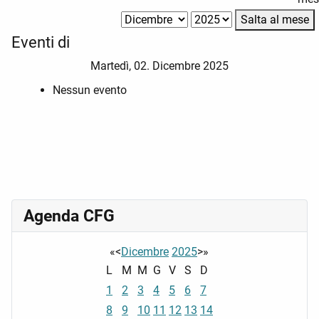
Salta al mese
Eventi di
Martedì, 02. Dicembre 2025
Nessun evento
Agenda CFG
«
<
Dicembre
2025
>
»
L
M
M
G
V
S
D
1
2
3
4
5
6
7
8
9
10
11
12
13
14