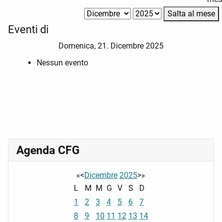
Salta al mese
Eventi di
Domenica, 21. Dicembre 2025
Nessun evento
Agenda CFG
«
<
Dicembre
2025
>
»
L
M
M
G
V
S
D
1
2
3
4
5
6
7
8
9
10
11
12
13
14