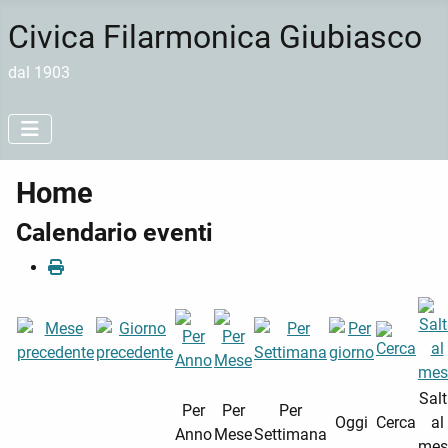
Civica Filarmonica Giubiasco
dal 1903
Home
Calendario eventi
Sal
Per
Per
Per
Oggi
Cerca
al
Anno
Mese
Settimana
mes